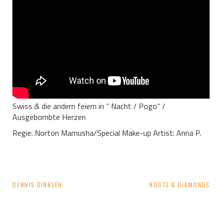
Swiss & die andern feiern in “ Nacht / Pogo“ /
Ausgebombte Herzen
Regie: Norton Mamusha/Special Make-up Artist: Anna P.
Beitragsnavigation
DENNIS DIRKSEN
ROOTS & DIAMONDS