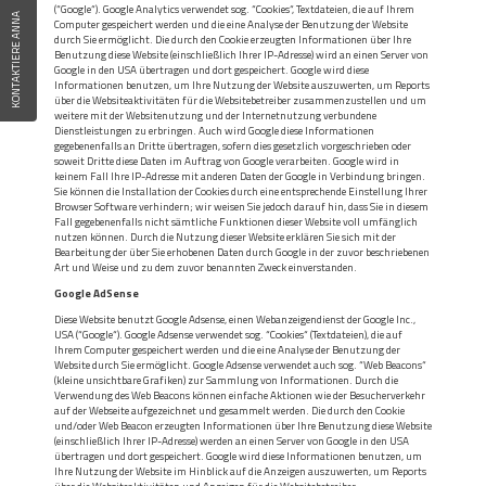
(“Google“). Google Analytics verwendet sog. “Cookies“, Textdateien, die auf Ihrem
KONTAKTIERE ANNA
Computer gespeichert werden und die eine Analyse der Benutzung der Website
durch Sie ermöglicht. Die durch den Cookie erzeugten Informationen über Ihre
Benutzung diese Website (einschließlich Ihrer IP-Adresse) wird an einen Server von
Google in den USA übertragen und dort gespeichert. Google wird diese
Informationen benutzen, um Ihre Nutzung der Website auszuwerten, um Reports
über die Websiteaktivitäten für die Websitebetreiber zusammenzustellen und um
weitere mit der Websitenutzung und der Internetnutzung verbundene
Dienstleistungen zu erbringen. Auch wird Google diese Informationen
gegebenenfalls an Dritte übertragen, sofern dies gesetzlich vorgeschrieben oder
soweit Dritte diese Daten im Auftrag von Google verarbeiten. Google wird in
keinem Fall Ihre IP-Adresse mit anderen Daten der Google in Verbindung bringen.
Sie können die Installation der Cookies durch eine entsprechende Einstellung Ihrer
Browser Software verhindern; wir weisen Sie jedoch darauf hin, dass Sie in diesem
Fall gegebenenfalls nicht sämtliche Funktionen dieser Website voll umfänglich
nutzen können. Durch die Nutzung dieser Website erklären Sie sich mit der
Bearbeitung der über Sie erhobenen Daten durch Google in der zuvor beschriebenen
Art und Weise und zu dem zuvor benannten Zweck einverstanden.
Google AdSense
Diese Website benutzt Google Adsense, einen Webanzeigendienst der Google Inc.,
USA (“Google“). Google Adsense verwendet sog. “Cookies“ (Textdateien), die auf
Ihrem Computer gespeichert werden und die eine Analyse der Benutzung der
Website durch Sie ermöglicht. Google Adsense verwendet auch sog. “Web Beacons“
(kleine unsichtbare Grafiken) zur Sammlung von Informationen. Durch die
Verwendung des Web Beacons können einfache Aktionen wie der Besucherverkehr
auf der Webseite aufgezeichnet und gesammelt werden. Die durch den Cookie
und/oder Web Beacon erzeugten Informationen über Ihre Benutzung diese Website
(einschließlich Ihrer IP-Adresse) werden an einen Server von Google in den USA
übertragen und dort gespeichert. Google wird diese Informationen benutzen, um
Ihre Nutzung der Website im Hinblick auf die Anzeigen auszuwerten, um Reports