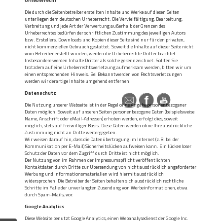
Urheberrecht
Die durch die Seitenbetreiber erstellten Inhalte und Werke auf diesen Seiten
unterliegen dem deutschen Urheberrecht. Die Vervielfältigung, Bearbeitung,
Verbreitung und jede Art der Verwertung außerhalb der Grenzen des
Urheberrechtes bedürfen der schriftlichen Zustimmung des jeweiligen Autors
bzw. Erstellers. Downloads und Kopien dieser Seite sind nur für den privaten,
nicht kommerziellen Gebrauch gestattet. Soweit die Inhalte auf dieser Seite nicht
vom Betreiber erstellt wurden, werden die Urheberrechte Dritter beachtet.
Insbesondere werden Inhalte Dritter als solche gekennzeichnet. Sollten Sie
trotzdem auf eine Urheberrechtsverletzung aufmerksam werden, bitten wir um
einen entsprechenden Hinweis. Bei Bekanntwerden von Rechtsverletzungen
werden wir derartige Inhalte umgehend entfernen.
Datenschutz
Die Nutzung unserer Webseite ist in der Regel ohne Angabe personenbezogener
Daten möglich. Soweit auf unseren Seiten personenbezogene Daten (beispielsweise
Name, Anschrift oder eMail-Adressen) erhoben werden, erfolgt dies, soweit
möglich, stets auf freiwilliger Basis. Diese Daten werden ohne Ihre ausdrückliche
Zustimmung nicht an Dritte weitergegeben.
Wir weisen darauf hin, dass die Datenübertragung im Internet (z.B. bei der
Kommunikation per E-Mail) Sicherheitslücken aufweisen kann. Ein lückenloser
Schutz der Daten vor dem Zugriff durch Dritte ist nicht möglich.
Der Nutzung von im Rahmen der Impressumspflicht veröffentlichten
Kontaktdaten durch Dritte zur Übersendung von nicht ausdrücklich angeforderter
Werbung und Informationsmaterialien wird hiermit ausdrücklich
widersprochen. Die Betreiber der Seiten behalten sich ausdrücklich rechtliche
Schritte im Falle der unverlangten Zusendung von Werbeinformationen, etwa
durch Spam-Mails, vor.
Google Analytics
Diese Website benutzt Google Analytics, einen Webanalysedienst der Google Inc.