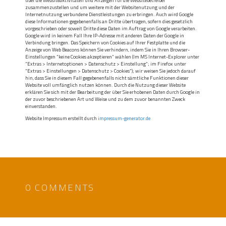
über die Websiteaktivitäten und Anzeigen für die Websitebetreiber
zusammenzustellen und um weitere mit der Websitenutzung und der
Internetnutzung verbundene Dienstleistungen zu erbringen. Auch wird Google
diese Informationen gegebenenfalls an Dritte übertragen, sofern dies gesetzlich
vorgeschrieben oder soweit Dritte diese Daten im Auftrag von Google verarbeiten.
Google wird in keinem Fall Ihre IP-Adresse mit anderen Daten der Google in
Verbindung bringen. Das Speichern von Cookies auf Ihrer Festplatte und die
Anzeige von Web Beacons können Sie verhindern, indem Sie in Ihren Browser-
Einstellungen “keine Cookies akzeptieren“ wählen (Im MS Internet-Explorer unter
“Extras > Internetoptionen > Datenschutz > Einstellung“; im Firefox unter
“Extras > Einstellungen > Datenschutz > Cookies“); wir weisen Sie jedoch darauf
hin, dass Sie in diesem Fall gegebenenfalls nicht sämtliche Funktionen dieser
Website voll umfänglich nutzen können. Durch die Nutzung dieser Website
erklären Sie sich mit der Bearbeitung der über Sie erhobenen Daten durch Google in
der zuvor beschriebenen Art und Weise und zu dem zuvor benannten Zweck
einverstanden.
Website Impressum erstellt durch
impressum-generator.de
0 COMMENTS