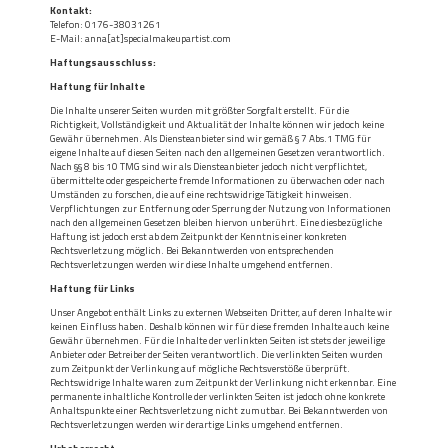
Kontakt:
Telefon: 0176-38031261
E-Mail: anna[at]specialmakeupartist.com
Haftungsausschluss:
Haftung für Inhalte
Die Inhalte unserer Seiten wurden mit größter Sorgfalt erstellt. Für die
Richtigkeit, Vollständigkeit und Aktualität der Inhalte können wir jedoch keine
Gewähr übernehmen. Als Diensteanbieter sind wir gemäß § 7 Abs.1 TMG für
eigene Inhalte auf diesen Seiten nach den allgemeinen Gesetzen verantwortlich.
Nach §§ 8 bis 10 TMG sind wir als Diensteanbieter jedoch nicht verpflichtet,
übermittelte oder gespeicherte fremde Informationen zu überwachen oder nach
Umständen zu forschen, die auf eine rechtswidrige Tätigkeit hinweisen.
Verpflichtungen zur Entfernung oder Sperrung der Nutzung von Informationen
nach den allgemeinen Gesetzen bleiben hiervon unberührt. Eine diesbezügliche
Haftung ist jedoch erst ab dem Zeitpunkt der Kenntnis einer konkreten
Rechtsverletzung möglich. Bei Bekanntwerden von entsprechenden
Rechtsverletzungen werden wir diese Inhalte umgehend entfernen.
Haftung für Links
Unser Angebot enthält Links zu externen Webseiten Dritter, auf deren Inhalte wir
keinen Einfluss haben. Deshalb können wir für diese fremden Inhalte auch keine
Gewähr übernehmen. Für die Inhalte der verlinkten Seiten ist stets der jeweilige
Anbieter oder Betreiber der Seiten verantwortlich. Die verlinkten Seiten wurden
zum Zeitpunkt der Verlinkung auf mögliche Rechtsverstöße überprüft.
Rechtswidrige Inhalte waren zum Zeitpunkt der Verlinkung nicht erkennbar. Eine
permanente inhaltliche Kontrolle der verlinkten Seiten ist jedoch ohne konkrete
Anhaltspunkte einer Rechtsverletzung nicht zumutbar. Bei Bekanntwerden von
Rechtsverletzungen werden wir derartige Links umgehend entfernen.